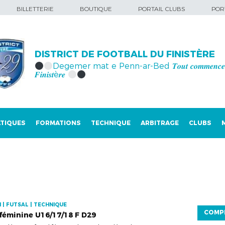
BILLETTERIE
BOUTIQUE
PORTAIL CLUBS
PORT
DISTRICT DE FOOTBALL DU FINISTÈRE
Degemer mat e Penn-ar-Bed 𝑻𝒐𝒖𝒕 𝒄𝒐𝒎𝒎𝒆𝒏𝒄𝒆 
𝑭𝒊𝒏𝒊𝒔𝒕è𝒓𝒆
TIQUES
FORMATIONS
TECHNIQUE
ARBITRAGE
CLUBS
 | FUTSAL | TECHNIQUE
COMP
 féminine U16/17/18 F D29