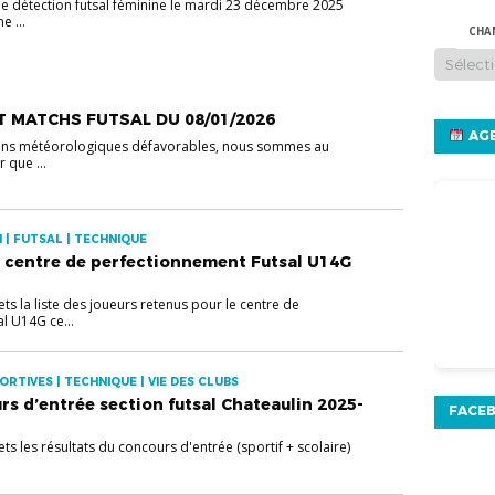
une détection futsal féminine le mardi 23 décembre 2025
e ...
CHA
T MATCHS FUTSAL DU 08/01/2026
AGE
ons météorologiques défavorables, nous sommes au
 que ...
 | FUTSAL | TECHNIQUE
s centre de perfectionnement Futsal U14G
ets la liste des joueurs retenus pour le centre de
l U14G ce...
ORTIVES | TECHNIQUE | VIE DES CLUBS
rs d’entrée section futsal Chateaulin 2025-
FACE
ets les résultats du concours d'entrée (sportif + scolaire)