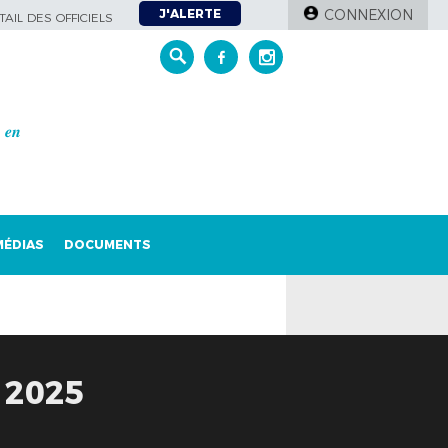
J'ALERTE
CONNEXION
AIL DES OFFICIELS
𝒆𝒏
MÉDIAS
DOCUMENTS
 2025