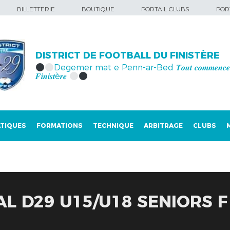
BILLETTERIE
BOUTIQUE
PORTAIL CLUBS
PORT
DISTRICT DE FOOTBALL DU FINISTÈRE
Degemer mat e Penn-ar-Bed 𝑻𝒐𝒖𝒕 𝒄𝒐𝒎𝒎𝒆𝒏𝒄𝒆 
𝑭𝒊𝒏𝒊𝒔𝒕è𝒓𝒆
TIQUES
FORMATIONS
TECHNIQUE
ARBITRAGE
CLUBS
AL D29 U15/U18 SENIORS F