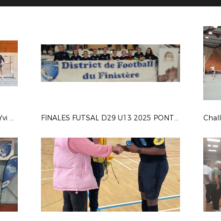
Challege départemental Futnet St Yvi 2025
FINALES FUTSAL D29 U13 2025 PONT L'ABBE