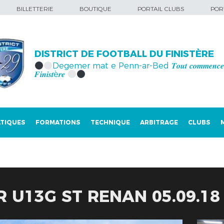
BILLETTERIE
BOUTIQUE
PORTAIL CLUBS
PORT
DISTRICT DE FOOTBALL DU FINISTÈRE
Degemer mat e Penn-ar-Bed 𝑻𝒐𝒖𝒕 𝒄𝒐𝒎𝒎𝒆𝒏𝒄𝒆 
𝑭𝒊𝒏𝒊𝒔𝒕è𝒓𝒆
TIQUES
FORMATIONS
TECHNIQUE
ARBITRAGE
CLUBS
 U13G ST RENAN 05.09.18