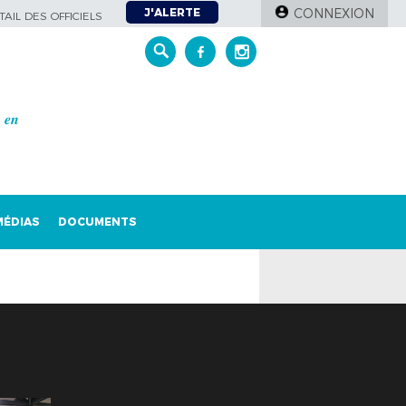
J'ALERTE
CONNEXION
AIL DES OFFICIELS
𝒆𝒏
MÉDIAS
DOCUMENTS