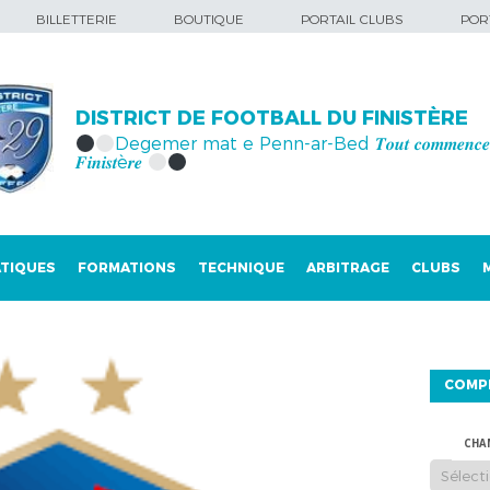
BILLETTERIE
BOUTIQUE
PORTAIL CLUBS
PORT
DISTRICT DE FOOTBALL DU FINISTÈRE
Degemer mat e Penn-ar-Bed 𝑻𝒐𝒖𝒕 𝒄𝒐𝒎𝒎𝒆𝒏𝒄𝒆 
𝑭𝒊𝒏𝒊𝒔𝒕è𝒓𝒆
TIQUES
FORMATIONS
TECHNIQUE
ARBITRAGE
CLUBS
COMP
CHA