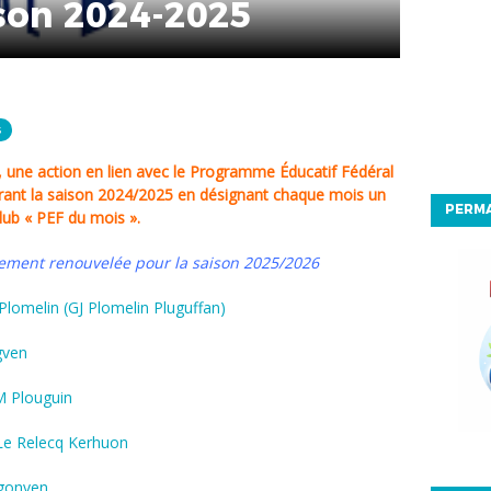
ison 2024-2025
s
rant la saison 2024/2025 en désignant chaque mois un
PERM
lub « PEF du mois ».
alement renouvelée pour la saison 2025/2026
Plomelin (GJ Plomelin Pluguffan)
gven
 Plouguin
Le Relecq Kerhuon
ugonven