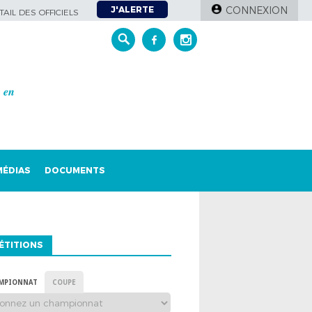
J'ALERTE
CONNEXION
AIL DES OFFICIELS
𝒆𝒏
MÉDIAS
DOCUMENTS
ÉTITIONS
MPIONNAT
COUPE