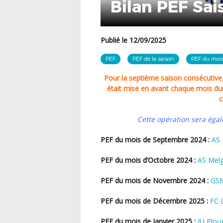
Bilan PEF Sa
Publié le 12/09/2025
PEF
PEF de la saison
PEF du moi
Pour la septième saison consécutive, une action en lien avec le Programme Éducatif Fédéral
était mise en avant chaque mois du
c
Cette opération sera ég
PEF du mois de Septembre 2024 :
AS 
PEF du mois d’Octobre 2024 :
AS Mel
PEF du mois de Novembre 2024 :
GSM
PEF du mois de Décembre 2025 :
FC 
PEF du mois de Janvier 2025 :
JU Plo