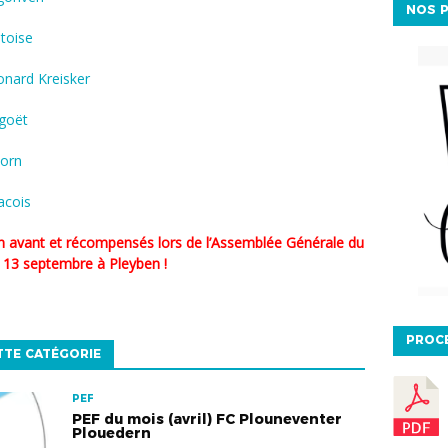
NOS P
toise
onard Kreisker
goët
lorn
acois
 13 septembre à Pleyben !
PROC
TTE CATÉGORIE
PEF
PEF du mois (avril) FC Plouneventer
Plouedern