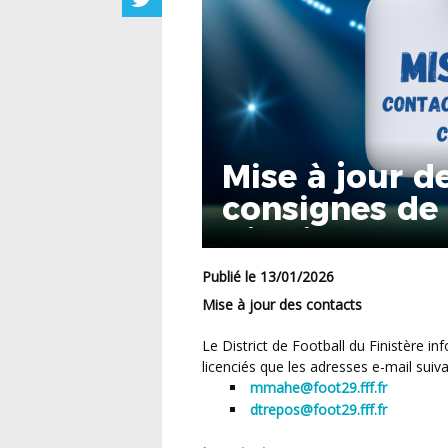
Mise à jour d
consignes de
District de Fo
Publié le 13/01/2026
Mise à jour des contacts
Le District de Football du Finistère informe l’ensemble des clubs, dirigeants, éducateurs et
licenciés que les adresses e-mail suiva
mmahe@foot29.fff.fr
dtrepos@foot29.fff.fr