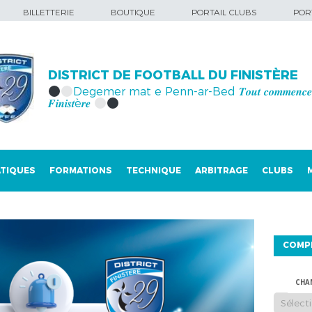
BILLETTERIE
BOUTIQUE
PORTAIL CLUBS
PORT
DISTRICT DE FOOTBALL DU FINISTÈRE
Degemer mat e Penn-ar-Bed 𝑻𝒐𝒖𝒕 𝒄𝒐𝒎𝒎𝒆𝒏𝒄𝒆 
𝑭𝒊𝒏𝒊𝒔𝒕è𝒓𝒆
TIQUES
FORMATIONS
TECHNIQUE
ARBITRAGE
CLUBS
COMP
CHA