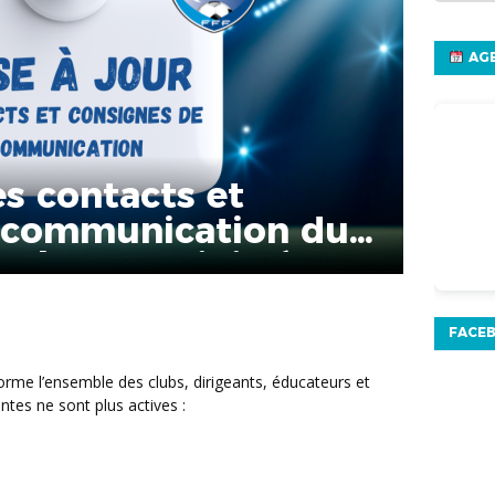
AGE
es contacts et
 communication du
otball du Finistère
FACE
ntes ne sont plus actives :