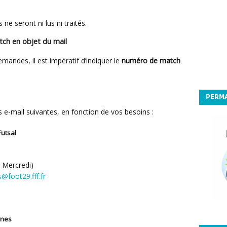
e seront ni lus ni traités.
tch en objet du mail
demandes, il est impératif d’indiquer le
numéro de match
PERM
es e-mail suivantes, en fonction de vos besoins :
Futsal
 Mercredi)
@foot29.fff.fr
ines