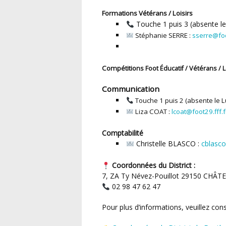
Formations Vétérans / Loisirs
Touche 1 puis 3 (absente le
Stéphanie SERRE :
sserre@foo
Compétitio
ns Foot Éducatif /
Vétérans / L
Communication
Touche 1 puis 2 (absente le L
Liza COAT :
lcoat@foot29.fff.f
Comptabilité
Christelle BLASCO :
cblasco
Coordonnées du District :
7, ZA Ty Névez-Pouillot
29150 CHÂT
02 98 47 62 47
Pour plus d’informations, veuillez consu