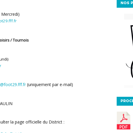
NOS P
 Mercredi)
t29.fff.fr
oisirs / Tournois
undi)
r
@foot29.fff.fr
(uniquement par e-mail)
PROC
EAULIN
lter la page officielle du District :