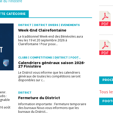
l du Finistère
TTE CATÉGORIE
DISTRICT | DISTRICT DIVERS | EVENEMENTS
Week-End Clairefontaine
Le traditionnel Week-end des Bénévoles aura
lieu les 19 et 20 septembre 2026 à
Clairefontaine ! Pour pouv...
CLUBS | COMPETITIONS | DISTRICT | FOOT
EDUCATIF | FOOT FEMININ | FOOT LOISIR |
Calendriers généraux saison 2026-
FUTSAL | PRATIQUES | VIE DES CLUBS
27 Finistère
Le District vous informe que les calendriers
généraux de toutes les compétitions seront
PROC
disponibles sur c...
Tous le
venir.
DISTRICT
dis :
Fermeture du District
ignable
FOOT
Information importante : Fermeture temporaire
16 août
des bureaux Nous vous informons que les
bureaux du District...