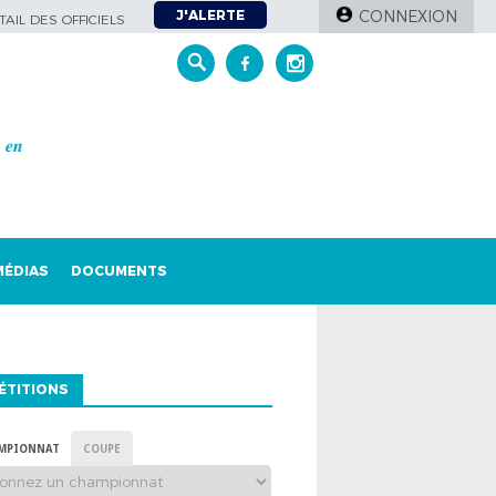
J'ALERTE
CONNEXION
AIL DES OFFICIELS
𝒆𝒏
MÉDIAS
DOCUMENTS
ÉTITIONS
MPIONNAT
COUPE