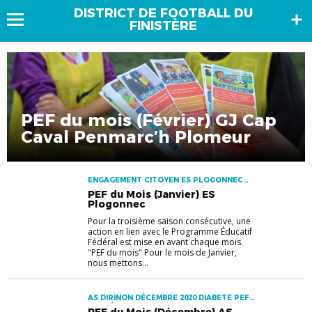
DISTRICT DE FOOTBALL DU
FINISTÈRE
PEF du mois (Février) GJ Cap
Caval Penmarc’h Plomeur
ENGAGEMENT CITOYEN ES PLOGONNEC
JANVIER PEF
PEF du Mois (Janvier) ES
Plogonnec
Pour la troisième saison consécutive, une
action en lien avec le Programme Éducatif
Fédéral est mise en avant chaque mois.
"PEF du mois" Pour le mois de Janvier,
nous mettons...
AS DIRINON DÉCEMBRE 2020 DIABETE PEF
SANTÉ